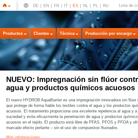
Lista de 
DE
EN
FR
IT
ES
NL
PL
RU
Inicio
Productos
Clientes
Técnica
Producción por encargo
NUEVO: Impregnación sin flúor contr
agua y productos químicos acuosos
El nuevo HYDROB AquaBarrier es una impregnación innovadora sin flúor
que protege de forma fiable los textiles contra el agua y los productos qu
acuosos. El tratamiento proporciona una excelente repelencia al agua y a 
suciedad y evita eficazmente la penetración de agua y productos químico
acuosos en el tejido. El producto está libre de PFAS, PFOS y PFOA y of
marcado efecto perlante – sin el uso de compuestos fluorados.
Más informaciones