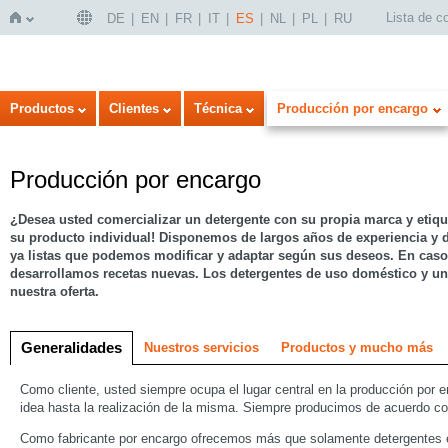
Lista de 
DE
EN
FR
IT
ES
NL
PL
RU
Inicio
Productos
Clientes
Técnica
Producción por encargo
Producción por encargo
¿Desea usted comercializar un detergente con su propia marca y etiq
su producto individual! Disponemos de largos años de experiencia y d
ya listas que podemos modificar y adaptar según sus deseos. En caso
desarrollamos recetas nuevas. Los detergentes de uso doméstico y un
nuestra oferta.
Generalidades
Nuestros servicios
Productos y mucho más
Como cliente, usted siempre ocupa el lugar central en la producción por 
idea hasta la realización de la misma. Siempre producimos de acuerdo co
Como fabricante por encargo ofrecemos más que solamente detergentes en