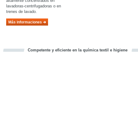
altamente concentrados en
lavadoras-centrifugadoras o en
trenes de lavado.
Más informaciones
Competente y eficiente en la química textil e higiene
cious
d