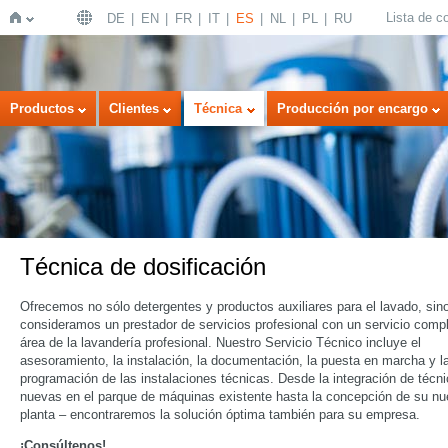
Lista de 
DE
EN
FR
IT
ES
NL
PL
RU
Inicio
Productos
Clientes
Técnica
Producción por encargo
Técnica de dosificación
Ofrecemos no sólo detergentes y productos auxiliares para el lavado, sin
consideramos un prestador de servicios profesional con un servicio compl
área de la lavandería profesional. Nuestro Servicio Técnico incluye el
asesoramiento, la instalación, la documentación, la puesta en marcha y l
programación de las instalaciones técnicas. Desde la integración de técn
nuevas en el parque de máquinas existente hasta la concepción de su n
planta – encontraremos la solución óptima también para su empresa.
¡Consúltenos!