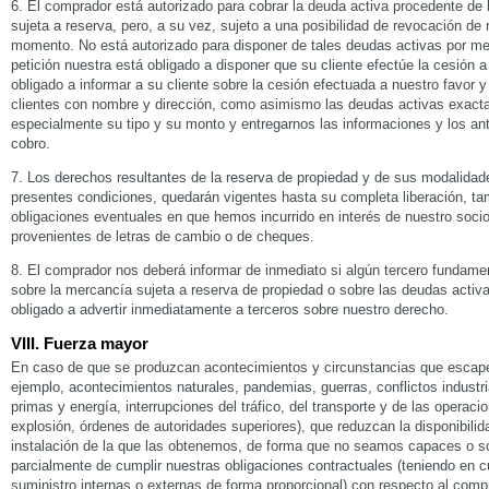
6. El comprador está autorizado para cobrar la deuda activa procedente de
sujeta a reserva, pero, a su vez, sujeto a una posibilidad de revocación de 
momento. No está autorizado para disponer de tales deudas activas por med
petición nuestra está obligado a disponer que su cliente efectúe la cesión a
obligado a informar a su cliente sobre la cesión efectuada a nuestro favor y 
clientes con nombre y dirección, como asimismo las deudas activas exact
especialmente su tipo y su monto y entregarnos las informaciones y los a
cobro.
7. Los derechos resultantes de la reserva de propiedad y de sus modalidade
presentes condiciones, quedarán vigentes hasta su completa liberación, ta
obligaciones eventuales en que hemos incurrido en interés de nuestro socio 
provenientes de letras de cambio o de cheques.
8. El comprador nos deberá informar de inmediato si algún tercero fundame
sobre la mercancía sujeta a reserva de propiedad o sobre las deudas activ
obligado a advertir inmediatamente a terceros sobre nuestro derecho.
VIII. Fuerza mayor
En caso de que se produzcan acontecimientos y circunstancias que escape
ejemplo, acontecimientos naturales, pandemias, guerras, conflictos industr
primas y energía, interrupciones del tráfico, del transporte y de las operac
explosión, órdenes de autoridades superiores), que reduzcan la disponibili
instalación de la que las obtenemos, de forma que no seamos capaces o 
parcialmente de cumplir nuestras obligaciones contractuales (teniendo en c
suministro internas o externas de forma proporcional) con respecto al comp