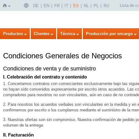
Lista de 
DE
EN
FR
IT
ES
NL
PL
RU
Inicio
Productos
Clientes
Técnica
Producción por encargo
Condiciones Generales de Negocios
Condiciones de venta y de suministro
I. Celebración del contrato y contenido
1. Concertamos contratos con comerciantes exclusivamente bajo las sigui
no hayan sido convenidos expresamente por escrito otros acuerdos. Las c
compradores para nosotros no son vinculantes, aún en caso de no contrad
2. Para nosotros los acuerdos verbales son vinculantes en la medida y en
confirmemos por escrito o los cumplamos mediante el suministro de la merca
3. Nuestras ofertas son sin compromiso. Nuestra confirmación de pedido po
volumen de la entrega.
II. Facturación