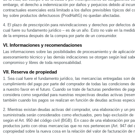
embargo, el derecho a indemnización por daños y perjuicios debido al incu
contractuales esenciales está limitado a los daños previsibles típicos del c
ley sobre productos defectuosos (ProdHaftG) no quedan afectadas.
4. El plazo de prescripción para reivindicaciones y derechos por defectos d
cual fuere su fundamento jurídico – es de un año. Esto no vale en la medid
de la empresa después de la compra por parte de un consumidor.
VI. Informaciones y recomendaciones
Las informaciones sobre las posibilidades de procesamiento y de aplicación
asesoramiento técnico y las demás indicaciones se otorgan según leal sabe
compromiso y libres de toda responsabilidad.
VII. Reserva de propiedad
1. Sea cual fuere el fundamento jurídico, las mercancías entregadas son de
cumplimiento del pago por parte del comprador de todas las condiciones d
a nuestro favor en el futuro. Cuando se trate de facturas pendientes de pag
considera como seguridad para nuestras respectivas deudas activas (reserv
también cuando los pagos se realizan en función de deudas activas espec
2. Mientras existan deudas activas del comprador, una elaboración y un p
suministrada serán considerados como efectuados, pero bajo exclusión de 
según el Art. 950 del código civil (BGB). En caso de una elaboración por p
productos junto con otras mercancías que no nos pertenecen (Art. 947 del c
copropiedad sobre la nueva cosa en la relación del valor de facturación de