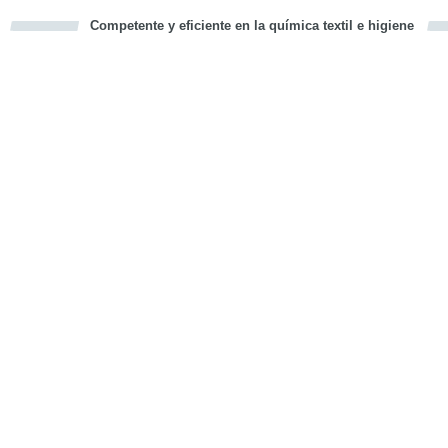
Competente y eficiente en la química textil e higiene
cious
d