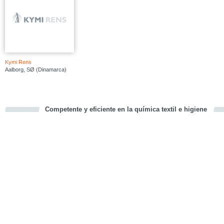
Kymi Rens
Aalborg, SØ (Dinamarca)
Competente y eficiente en la química textil e higiene
cious
d