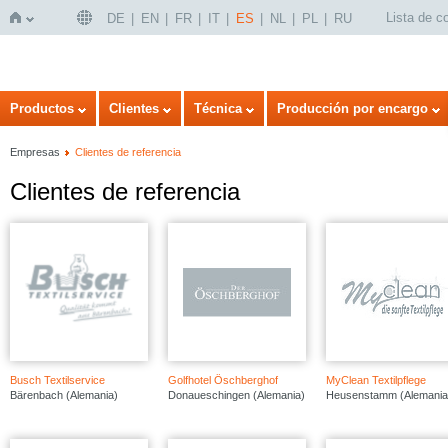
Lista de 
DE
EN
FR
IT
ES
NL
PL
RU
Inicio
Productos
Clientes
Técnica
Producción por encargo
Empresas
Clientes de referencia
Clientes de referencia
Busch Textilservice
Golfhotel Öschberghof
MyClean Textilpflege
Bärenbach (Alemania)
Donaueschingen (Alemania)
Heusenstamm (Alemania