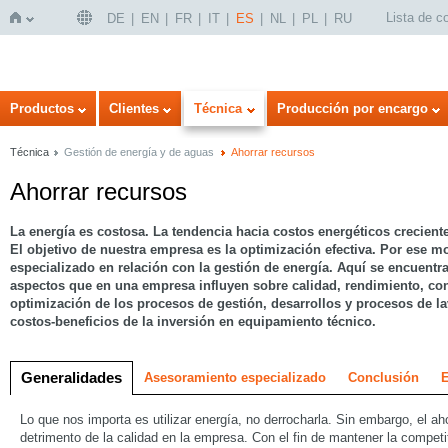
Lista de 
DE
EN
FR
IT
ES
NL
PL
RU
Inicio
Productos
Clientes
Técnica
Producción por encargo
Técnica
Gestión de energía y de aguas
Ahorrar recursos
Ahorrar recursos
La energía es costosa. La tendencia hacia costos energéticos crecient
El objetivo de nuestra empresa es la optimización efectiva. Por ese 
especializado en relación con la gestión de energía. Aquí se encuent
aspectos que en una empresa influyen sobre calidad, rendimiento, co
optimización de los procesos de gestión, desarrollos y procesos de lav
costos-beneficios de la inversión en equipamiento técnico.
Generalidades
Asesoramiento especializado
Conclusión
E
Lo que nos importa es utilizar energía, no derrocharla. Sin embargo, el ah
detrimento de la calidad en la empresa. Con el fin de mantener la competi