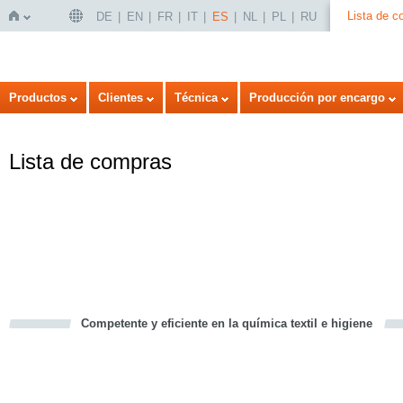
Lista de 
DE
EN
FR
IT
ES
NL
PL
RU
Inicio
Productos
Clientes
Técnica
Producción por encargo
Lista de compras
Competente y eficiente en la química textil e higiene
cious
d