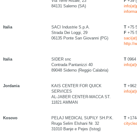
Via Terre Risaie, 23
F
+39 (
84131 Salerno (SA)
info(at
inform
Italia
SACI Industrie S.p.A.
T
+75 
Strada Dei Loggi, 29
F
+75 
06135 Ponte San Giovanni (PG)
saci(at)
http://
Italia
SIDER snc
T
0964
Contrada Pantanizzi 40
info(at)
89048 Siderno (Reggio Calabria)
Jordania
KAIS CENTER FOR QUICK
T
+962 
SERVICES
info(at
AL-JABER CENTER-MACCA ST.
11821 AMMAN
Kosovo
PELAJ MEDICAL SUPILY SH.P.K.
T
+174
Rruga Selim Elshani Nr. 32
citycle
31010 Banje e Pejes (Istog)