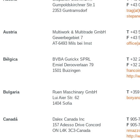
Gumpoldskirchner Str.1
F
+43 0
2353 Guntramsdorf
trag(at
stepan
Austria
Multiwork & Multitrade GmbH
T
+43 5
Gewerbegebiet 7
F
+43 5
AT-6493 Mils bei Imst
office(
Bélgica
BVBA Gurickx SPRL
T
+32 2
Emiel Derooverlaan 79
F
+32 2
1501 Buizingen
francoi
http://
Bulgaria
Ruen Maschinary GmbH
T
+359 
Lui Aier Str. 62
boryan
1404 Sofia
Canadá
Dalex Canada Inc
T
905-7
157 Adesso Drive Concord
F
905-7
ON L4K 3C3-Canada
nmazzol
http://