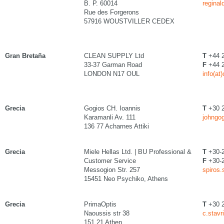
B. P. 60014
reginal
Rue des Forgerons
57916 WOUSTVILLER CEDEX
Gran Bretaña
CLEAN SUPPLY Ltd
T
+44 2
33-37 Garman Road
F
+44 2
LONDON N17 OUL
info(at
Grecia
Gogios CH. Ioannis
T
+30 
Karamanli Av. 111
johngog
136 77 Acharnes Attiki
Grecia
Miele Hellas Ltd. | BU Professional &
T
+30-
Customer Service
F
+30-
Messogion Str. 257
spiros.
15451 Neo Psychiko, Athens
Grecia
PrimaOptis
T
+30 2
Naoussis str 38
c.stavr
151 21 Athen