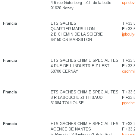
4-6 rue Gutenberg - Z.I. de la butte
cpndev
91620 Nozay
Francia
ETS GACHES
T
+33 5
QUARTIER MARSILLON
F
+33 5
2 B CHEMIN DE LA SCIERIE
jpboul
64150 OS MARSILLON
Francia
ETS GACHES CHIMIE SPECIALITES
T
+33 
4 RUE DE L INDUSTRIE Z.I EST
F
+33 
68700 CERNAY
cschmi
Francia
ETS GACHES CHIMIE SPECIALITES
T
+33 5
8 R LABOUCHE ZI THIBAUD
F
+33 5
31084 TOULOUSE
pgache
Francia
ETS GACHES CHIMIE SPECIALITES
T
+33 2
AGENCE DE NANTES
F
+33 2
5, Rue de l ´Atlantique ZI Pole Sud
fpreus