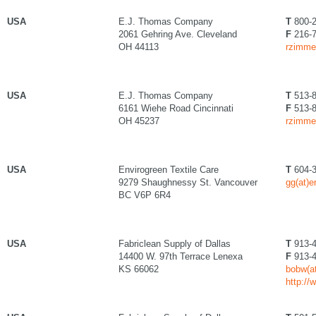
USA
E.J. Thomas Company
T
800-2
2061 Gehring Ave. Cleveland
F
216-7
OH 44113
rzimme
USA
E.J. Thomas Company
T
513-8
6161 Wiehe Road Cincinnati
F
513-8
OH 45237
rzimme
USA
Envirogreen Textile Care
T
604-3
9279 Shaughnessy St. Vancouver
gg(at)
BC V6P 6R4
USA
Fabriclean Supply of Dallas
T
913-4
14400 W. 97th Terrace Lenexa
F
913-4
KS 66062
bobw(at
http://