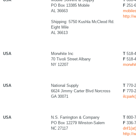
PO Box 13385 Mobile
F
251-6
AL 36663
mobiles
http:/
Shipping: 5750 Kushla McCleod Rd.
Eight Mile
AL 36613
USA
Morwhite Inc
T
518-4
70 Tivoli Street Albany
F
518-4
NY 12207
morwhi
USA
National Supply
T
770-2
6624 Jimmy Carter Blvd Norcross
F
770-2
GA 30071
ilcpark
USA
N.S. Farrington & Company
T
800-7
PO Box 12279 Winston-Salem
F
336-7
NC 27117
dnf1(at
http://