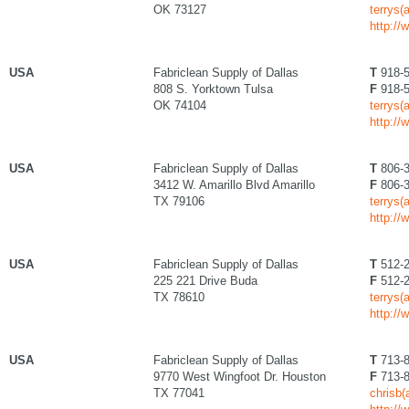
OK 73127
terrys(
http://
USA
Fabriclean Supply of Dallas
T
918-5
808 S. Yorktown Tulsa
F
918-5
OK 74104
terrys(
http://
USA
Fabriclean Supply of Dallas
T
806-3
3412 W. Amarillo Blvd Amarillo
F
806-3
TX 79106
terrys(
http://
USA
Fabriclean Supply of Dallas
T
512-2
225 221 Drive Buda
F
512-2
TX 78610
terrys(
http://
USA
Fabriclean Supply of Dallas
T
713-8
9770 West Wingfoot Dr. Houston
F
713-8
TX 77041
chrisb(