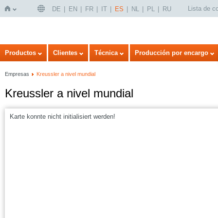
Lista de 
DE
EN
FR
IT
ES
NL
PL
RU
Inicio
Productos
Clientes
Técnica
Producción por encargo
Empresas
Kreussler a nivel mundial
Kreussler a nivel mundial
Karte konnte nicht initialisiert werden!