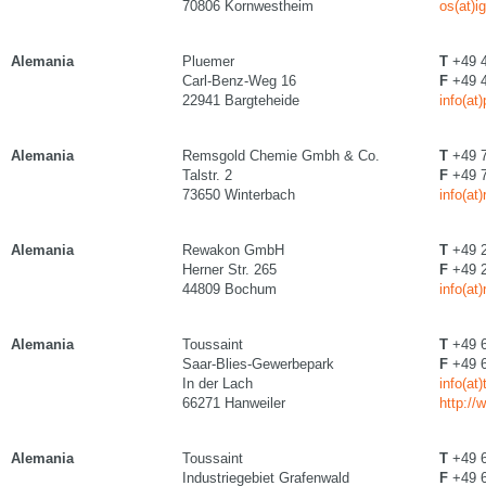
70806 Kornwestheim
os(at)i
Alemania
Pluemer
T
+49 4
Carl-Benz-Weg 16
F
+49 4
22941 Bargteheide
info(a
Alemania
Remsgold Chemie Gmbh & Co.
T
+49 7
Talstr. 2
F
+49 7
73650 Winterbach
info(at
Alemania
Rewakon GmbH
T
+49 2
Herner Str. 265
F
+49 2
44809 Bochum
info(at
Alemania
Toussaint
T
+49 6
Saar-Blies-Gewerbepark
F
+49 6
In der Lach
info(at
66271 Hanweiler
http://
Alemania
Toussaint
T
+49 6
Industriegebiet Grafenwald
F
+49 6