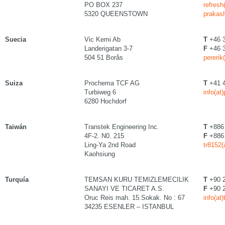
PO BOX 237
refresh
5320 QUEENSTOWN
prakas
Suecia
Vic Kemi Ab
T
+46 3
Landerigatan 3-7
F
+46 3
504 51 Borås
pererik
Suiza
Prochema TCF AG
T
+41 4
Turbiweg 6
info(at
6280 Hochdorf
Taiwán
Transtek Engineering Inc.
T
+886 
4F-2. N0. 215
F
+886 
Ling-Ya 2nd Road
tr8152(
Kaohsiung
Turquía
TEMSAN KURU TEMIZLEMECILIK
T
+90 2
SANAYI VE TICARET A.S.
F
+90 2
Oruc Reis mah. 15.Sokak. No : 67
info(a
34235 ESENLER – ISTANBUL