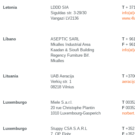
Letonia
LDDD SIA
T
+ 371
Siguldas str. 3-29/30
info(at
Vangazi LV2136
www.4l
Líbano
ASEPTIC SARL
T
+ 961
Mkalles Industrial Area
F
+ 961
Kaadan & Sioufi Building
info(at
Regency Furniture Bif.
Mkalles
Lituania
UAB Aeracija
T
+370
Verkių str. 1
aeracij
08218 Vilnius
Luxemburgo
Miele S.a.r.l.
T
0035
20 rue Christophe Plantin
F
00352
1010 Luxembourg-Gasperich
norbert
Luxemburgo
Stuppy CSA S.A.R.L
T
+352 
7. OP Flohr
F
+352 