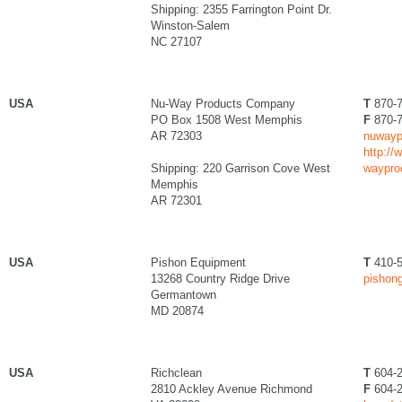
Shipping: 2355 Farrington Point Dr.
Winston-Salem
NC 27107
USA
Nu-Way Products Company
T
870-7
PO Box 1508 West Memphis
F
870-7
AR 72303
nuwaypr
http://
Shipping: 220 Garrison Cove West
waypro
Memphis
AR 72301
USA
Pishon Equipment
T
410-5
13268 Country Ridge Drive
pishong
Germantown
MD 20874
USA
Richclean
T
604-2
2810 Ackley Avenue Richmond
F
604-2