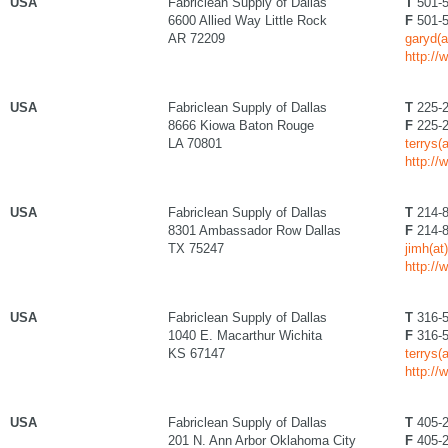
USA
Fabriclean Supply of Dallas
T
501-5
6600 Allied Way Little Rock
F
501-5
AR 72209
garyd(a
http://
USA
Fabriclean Supply of Dallas
T
225-2
8666 Kiowa Baton Rouge
F
225-2
LA 70801
terrys(
http://
USA
Fabriclean Supply of Dallas
T
214-8
8301 Ambassador Row Dallas
F
214-8
TX 75247
jimh(at
http://
USA
Fabriclean Supply of Dallas
T
316-5
1040 E. Macarthur Wichita
F
316-5
KS 67147
terrys(
http://
USA
Fabriclean Supply of Dallas
T
405-2
201 N. Ann Arbor Oklahoma City
F
405-2