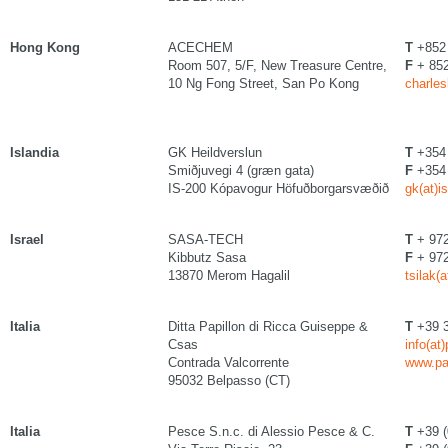
Hong Kong
ACECHEM
T
+852 
Room 507, 5/F, New Treasure Centre,
F
+ 852
10 Ng Fong Street, San Po Kong
charle
Islandia
GK Heildverslun
T
+354 
Smiðjuvegi 4 (græn gata)
F
+354 
IS-200 Kópavogur Höfuðborgarsvæðið
gk(at)is
Israel
SASA-TECH
T
+ 972
Kibbutz Sasa
F
+ 972
13870 Merom Hagalil
tsilak(
Italia
Ditta Papillon di Ricca Guiseppe &
T
+39 
Csas
info(at
Contrada Valcorrente
www.pa
95032 Belpasso (CT)
Italia
Pesce S.n.c. di Alessio Pesce & C.
T
+39 (