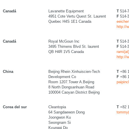
Canadá
Lavanette Equipment
T
514-7
4951 Cote Vertu Quest St. Laurent
F
514-3
Quebec H4S 1E1 Canada
eeichen
http://
Canadá
Royal McGoun Inc
T
514-3
3495 Thimens Blvd St. laurent
F
514-3
QB H4R 1V5 Canada
rami(a
http:/
China
Beijing Rhein Xinhuiscien-Tech
T
+86 1
Development Co
F
+86 1
Room 1207.Tower A.Beijing
paipinc
8 North Dongsanhuan Road
100004 Caoyan District Beijing
Corea del sur
Cleantopia
T
+82 1
64 Sangdaewon Dong
tommy(
Joongwon Ku
Seongnam Si
Kyunggi Do