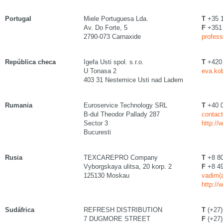
Portugal
Miele Portuguesa Lda.
T
+35 1
Av. Do Forte, 5
F
+351 
2790-073 Carnaxide
profess
República checa
Igefa Usti spol. s.r.o.
T
+420 
U Tonasa 2
eva.kob
403 31 Nestemice Usti nad Ladem
Rumania
Euroservice Technology SRL
T
+40 0
B-dul Theodor Pallady 287
contact
Sector 3
http://
Bucuresti
Rusia
TEXCAREPRO Company
T
+8 80
Vyborgskaya ulitsa, 20 korp. 2
F
+8 49
125130 Moskau
vadim(a
http://
Sudáfrica
REFRESH DISTRIBUTION
T
(+27)
7 DUGMORE STREET
F
(+27)