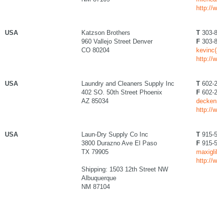
http:/
USA
Katzson Brothers
T
303-8
960 Vallejo Street Denver
F
303-8
CO 80204
kevinc
http:/
USA
Laundry and Cleaners Supply Inc
T
602-2
402 SO. 50th Street Phoenix
F
602-2
AZ 85034
decken
http:/
USA
Laun-Dry Supply Co Inc
T
915-5
3800 Durazno Ave El Paso
F
915-5
TX 79905
maxigl
http://
Shipping: 1503 12th Street NW
Albuquerque
NM 87104