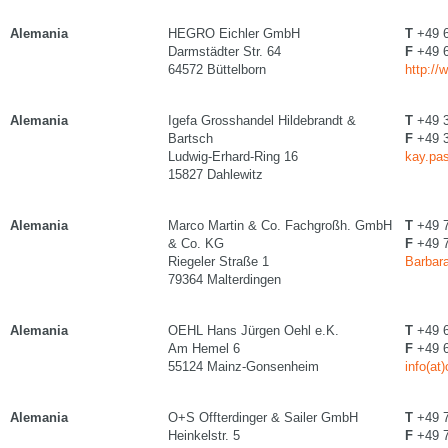
Alemania
HEGRO Eichler GmbH
T
+49 6
Darmstädter Str. 64
F
+49 6
64572 Büttelborn
http://
Alemania
Igefa Grosshandel Hildebrandt &
T
+49 3
Bartsch
F
+49 3
Ludwig-Erhard-Ring 16
kay.pas
15827 Dahlewitz
Alemania
Marco Martin & Co. Fachgroßh. GmbH
T
+49 7
& Co. KG
F
+49 7
Riegeler Straße 1
Barbara
79364 Malterdingen
Alemania
OEHL Hans Jürgen Oehl e.K.
T
+49 6
Am Hemel 6
F
+49 6
55124 Mainz-Gonsenheim
info(at
Alemania
O+S Offterdinger & Sailer GmbH
T
+49 7
Heinkelstr. 5
F
+49 7