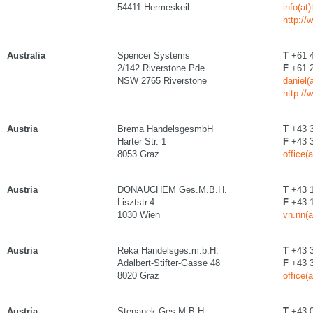
54411 Hermeskeil
info(at
http://
Australia
Spencer Systems
T
+61 4
2/142 Riverstone Pde
F
+61 2
NSW 2765 Riverstone
daniel
http:/
Austria
Brema HandelsgesmbH
T
+43 3
Harter Str. 1
F
+43 3
8053 Graz
office(
Austria
DONAUCHEM Ges.M.B.H.
T
+43 1
Lisztstr.4
F
+43 1
1030 Wien
vn.nn(
Austria
Reka Handelsges.m.b.H.
T
+43 3
Adalbert-Stifter-Gasse 48
F
+43 3
8020 Graz
office(a
Austria
Stepanek Ges.M.B.H.
T
+43 0