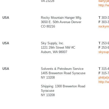
VA 23228
barry(a
http://
USA
Rocky Mountain Hanger Mfg.
T
303-3
3650 E. 50th Avenue Denver
F
303-3
CO 80216
rockym
USA
Sky Supply, Inc.
T
253-9
1221 29th Street NW #C
F
253-9
Auburn, WA 98007
skysup
USA
Solvents & Petroleum Service
T
315-4
1405 Brewerton Road Syracuse
F
315-7
NY 13208
phil(at
http:/
Shipping: 1300 Brewerton Road
Syracuse
NY 13208