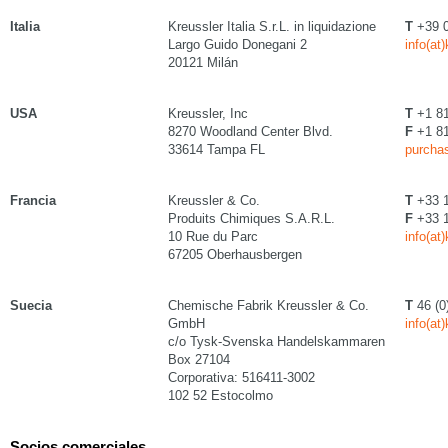
Italia
Kreussler Italia S.r.L. in liquidazione
T
+39 0
Largo Guido Donegani 2
info(at
20121 Milán
USA
Kreussler, Inc
T
+1 81
8270 Woodland Center Blvd.
F
+1 81
33614 Tampa FL
purchas
Francia
Kreussler & Co.
T
+33 1
Produits Chimiques S.A.R.L.
F
+33 1
10 Rue du Parc
info(at
67205 Oberhausbergen
Suecia
Chemische Fabrik Kreussler & Co.
T
46 (0
GmbH
info(at
c/o Tysk-Svenska Handelskammaren
Box 27104
Corporativa: 516411-3002
102 52 Estocolmo
Socios comerciales