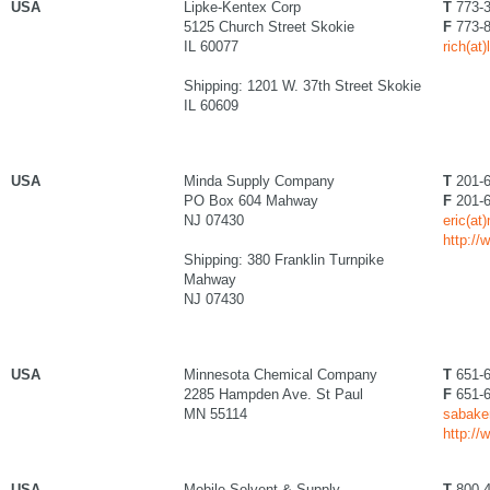
USA
Lipke-Kentex Corp
T
773-3
5125 Church Street Skokie
F
773-8
IL 60077
rich(at
Shipping: 1201 W. 37th Street Skokie
IL 60609
USA
Minda Supply Company
T
201-6
PO Box 604 Mahway
F
201-6
NJ 07430
eric(at
http:/
Shipping: 380 Franklin Turnpike
Mahway
NJ 07430
USA
Minnesota Chemical Company
T
651-6
2285 Hampden Ave. St Paul
F
651-6
MN 55114
sabake
http:/
USA
Mobile Solvent & Supply
T
800-4