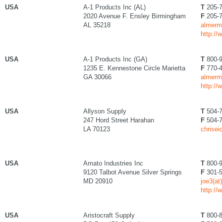
USA
A-1 Products Inc (AL)
T
205-7
2020 Avenue F. Ensley Birmingham
F
205-7
AL 35218
almerm
http:/
USA
A-1 Products Inc (GA)
T
800-9
1235 E. Kennestone Circle Marietta
F
770-4
GA 30066
almerm
http:/
USA
Allyson Supply
T
504-7
247 Hord Street Harahan
F
504-7
LA 70123
chrise
USA
Amato Industries Inc
T
800-9
9120 Talbot Avenue Silver Springs
F
301-5
MD 20910
joe3(a
http:/
USA
Aristocraft Supply
T
800-8