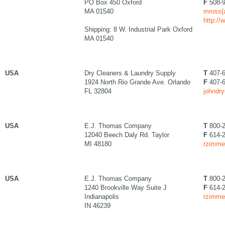
PO Box 450 Oxford
F
508-9
MA 01540
mross(a
http://
Shipping: 8 W. Industrial Park Oxford
MA 01540
USA
Dry Cleaners & Laundry Supply
T
407-6
1924 North Rio Grande Ave. Orlando
F
407-6
FL 32804
johndry
USA
E.J. Thomas Company
T
800-2
12040 Beech Daly Rd. Taylor
F
614-2
MI 48180
rzimme
USA
E.J. Thomas Company
T
800-2
1240 Brookville Way Suite J
F
614-2
Indianapolis
rzimme
IN 46239