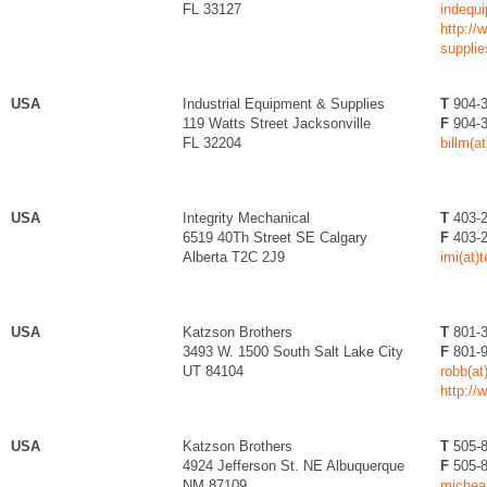
FL 33127
indequi
http://
suppli
USA
Industrial Equipment & Supplies
T
904-3
119 Watts Street Jacksonville
F
904-3
FL 32204
billm(a
USA
Integrity Mechanical
T
403-2
6519 40Th Street SE Calgary
F
403-2
Alberta T2C 2J9
imi(at)
USA
Katzson Brothers
T
801-3
3493 W. 1500 South Salt Lake City
F
801-9
UT 84104
robb(a
http:/
USA
Katzson Brothers
T
505-8
4924 Jefferson St. NE Albuquerque
F
505-8
NM 87109
michea