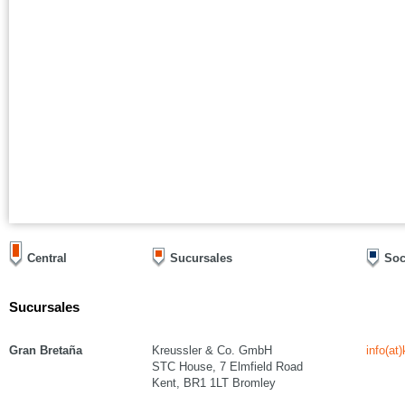
Central
Sucursales
Soc
Sucursales
Gran Bretaña
Kreussler & Co. GmbH
info(at
STC House, 7 Elmfield Road
Kent, BR1 1LT Bromley