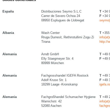
España
Distribuciones Seymo S.L.C
T
+34 9
Carrer de Severo Ochoa 24
F
+34 9
08950 Esplugues de Llobregat
seymo(
Albania
Wash Center
T
+355 
Rruga Durresit, Rethrrotullimi Zogu Zi
info(at
Tirana
http://
Alemania
Arndt GmbH
T
+49 8
Elly Staegmeyer Str. 4
F
+49 8
80999 München
Alemania
Fachgrosshandel IGEFA Rostock
T
+49 3
Adolf Kruse Str. 1
F
+49 3
18299 Laage -Kronskamp
igefa.r
Alemania
Fachgroßhandel Schumacher Hygiene
T
+49 2
Wamichstr. 42
info(at
52080 Aachen
fachgr