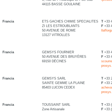
44115 BASSE GOULAINE
Francia
ETS GACHES CHIMIE SPECIALITES
T
+33 
ZI LES ESTROUBLANTS
F
+33 
50 AVENUE DE ROME
llaffor
13127 VITROLLES
Francia
GEMSYS FOURNIER
T
+33 4
50 AVENUE DES BRUYÈRES
F
+33 4
69150 DÉCINES
scourre
prosys.
Francia
GEMSYS SARL
T
+33 2
SAINTE GEMME LA PLAINE
F
+33 2
85403 LUCON CEDEX
acheval
prosys.
Francia
TOUSSAINT SARL
T
+33 (
Zone Artisanale
F
+33 (