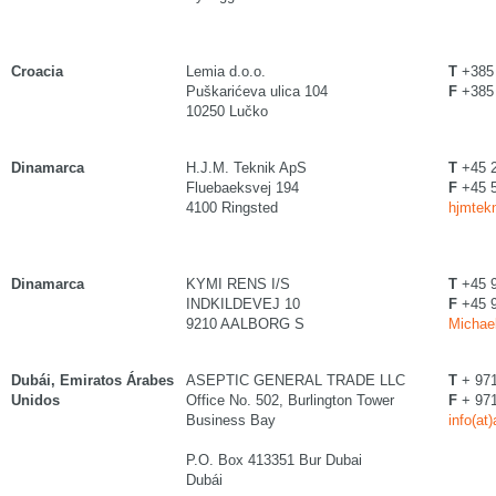
Croacia
Lemia d.o.o.
T
+385 
Puškarićeva ulica 104
F
+385 
10250 Lučko
Dinamarca
H.J.M. Teknik ApS
T
+45 2
Fluebaeksvej 194
F
+45 5
4100 Ringsted
hjmtekn
Dinamarca
KYMI RENS I/S
T
+45 
INDKILDEVEJ 10
F
+45 
9210 AALBORG S
Michael
Dubái, Emiratos Árabes
ASEPTIC GENERAL TRADE LLC
T
+ 971
Unidos
Office No. 502, Burlington Tower
F
+ 971
Business Bay
info(at
P.O. Box 413351 Bur Dubai
Dubái