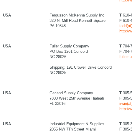
http://
USA
Fergusson McKenna Supply Inc
T
610-4
320 N. Mill Road Kennett Square
F
610-4
PA 19348
todd(a
http:/
USA
Fuller Supply Company
T
704-7
PO Box 1261 Concord
F
704-7
NC 28026
fullers
Shipping: 191 Crowell Drive Concord
NC 28025
USA
Garland Supply Company
T
305-5
7800 West 25th Avenue Hialeah
F
305-5
FL 33016
irwin(a
http:/
USA
Industrial Equipment & Supplies
T
305-3
2055 NW 7Th Street Miami
F
305-3