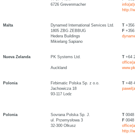
6726 Grevenmacher
info(at
http:/
Malta
Dynamed International Services Ltd.
T
+356
1805 ZBG ZEBBUG
F
+356
Hedera Buildings
dyname
Mikielang Sapiano
Nueva Zelanda
PK Systems Ltd.
T
+64 2
office(
Auckland
www.pk
Polonia
Firbimatic Polska Sp. z o.o.
T
+48 4
Jachowicza 18
pawel(a
93-117 Lodz
Polonia
Sovrana Polska Sp. J.
T
0048 
ul. Przemysłowa 3
F
0048 
32-300 Olkusz
office(
http://