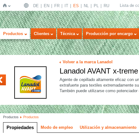
Lista de 
DE
EN
FR
IT
ES
NL
PL
RU
Inicio
Productos
Clientes
Técnica
Producción por encargo
Volver a la marca Lanadol
Lanadol AVANT x-treme
KTIV
Agente de cepillado altamente eficaz con u
extrafuerte para textiles extremadamente s
También puede utilizarse como potenciador 
Productos
Productos
Propiedades
Modo de empleo
Utilización y almacenamiento