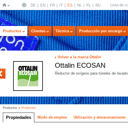
Lista de 
DE
EN
FR
IT
ES
NL
PL
RU
Inicio
Productos
Clientes
Técnica
Producción por encargo
Volver a la marca Ottalin
Ottalin ECOSAN
NZYM
Reductor de oxígeno para túneles de lavado
Productos
Productos
Propiedades
Modo de empleo
Utilización y almacenamiento