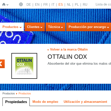
Lista de 
DE
EN
FR
IT
ES
NL
PL
RU
Inicio
Productos
Clientes
Técnica
Producción por encargo
Volver a la marca Ottalin
OTTALIN ODX
Y
Absorbente del olor que elimina los malos ol
Productos
Productos
Propiedades
Modo de empleo
Utilización y almacenamient