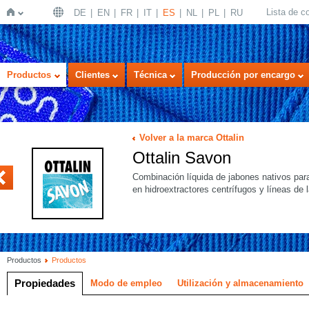
Lista de 
DE
EN
FR
IT
ES
NL
PL
RU
Inicio
Productos
Clientes
Técnica
Producción por encargo
Volver a la marca Ottalin
Ottalin Savon
FT
Combinación líquida de jabones nativos para
en hidroextractores centrífugos y líneas de 
Productos
Productos
Propiedades
Modo de empleo
Utilización y almacenamiento