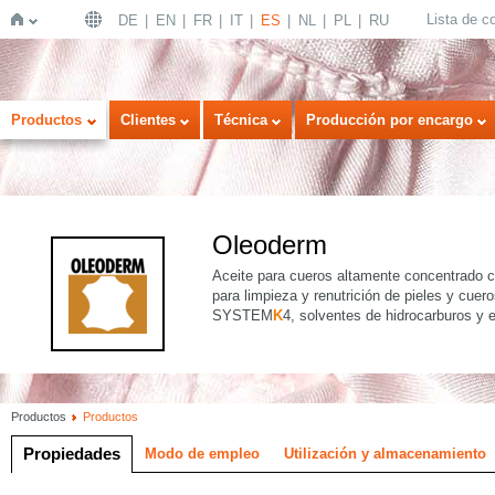
Lista de 
DE
EN
FR
IT
ES
NL
PL
RU
Inicio
Productos
Clientes
Técnica
Producción por encargo
Oleoderm
Aceite para cueros altamente concentrado c
para limpieza y renutrición de pieles y cuero
SYSTEM
K
4, solventes de hidrocarburos y e
Productos
Productos
Propiedades
Modo de empleo
Utilización y almacenamiento