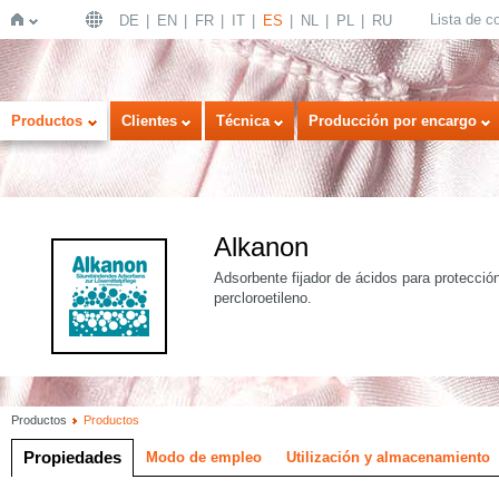
Lista de 
DE
EN
FR
IT
ES
NL
PL
RU
Inicio
Productos
Clientes
Técnica
Producción por encargo
Alkanon
Adsorbente fijador de ácidos para protección
percloroetileno.
Productos
Productos
Propiedades
Modo de empleo
Utilización y almacenamiento