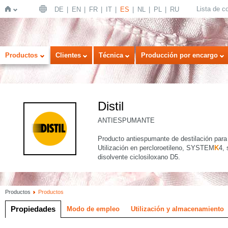
Lista de 
DE
EN
FR
IT
ES
NL
PL
RU
Inicio
Productos
Clientes
Técnica
Producción por encargo
Distil
ANTIESPUMANTE
Producto antiespumante de destilación para
Utilización en percloroetileno, SYSTEM
K
4, 
disolvente ciclosiloxano D5.
Productos
Productos
Propiedades
Modo de empleo
Utilización y almacenamiento