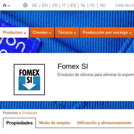
Lista de 
DE
EN
FR
IT
ES
NL
PL
RU
Inicio
Productos
Clientes
Técnica
Producción por encargo
Fomex SI
Emulsión de silicona para eliminar la espum
Productos
Productos
Propiedades
Modo de empleo
Utilización y almacenamiento