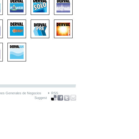
nes Generales de Negocios
RSS
Suggest