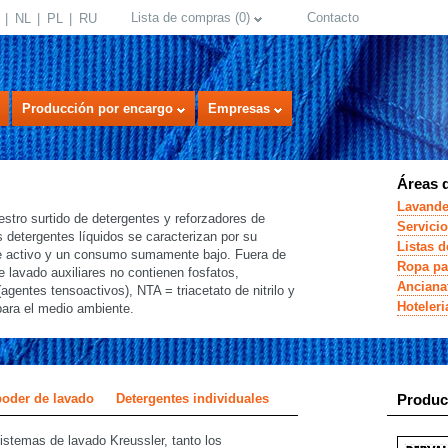
Lista de compras
(
0
)
Contacto
NL
PL
RU
Producción por encargo
Empresas
Áreas d
Lavande
ro surtido de detergentes y reforzadores de
Servicio
 detergentes líquidos se caracterizan por su
Listas d
e activo y un consumo sumamente bajo. Fuera de
Ropa pa
e lavado auxiliares no contienen fosfatos,
Ancianat
agentes tensoactivos), NTA = triacetato de nitrilo y
Hoteler
para el medio ambiente.
select language
poder de lavado
Detergentes individuales
Produc
istemas de lavado Kreussler, tanto los