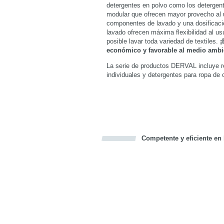
detergentes en polvo como los detergent
modular que ofrecen mayor provecho al u
componentes de lavado y una dosificaci
lavado ofrecen máxima flexibilidad al u
posible lavar toda variedad de textiles.
¡
económico y favorable al medio ambi
La serie de productos DERVAL incluye r
individuales y detergentes para ropa de c
Competente y eficiente en 
Bookmark this on Delicious
Facebook
Twitter
Recommend