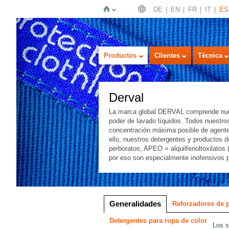
DE
EN
FR
IT
ES
Inicio
Productos
Clientes
Técnica
Derval
La marca global DERVAL comprende nuest
poder de lavado líquidos. Todos nuestros
concentración máxima posible de agent
ello, nuestros detergentes y productos d
perboratos, APEO = alquilfenoltoxilatos (
por eso son especialmente inofensivos 
Visualización
Representación de las listas
Generalidades
Reforzadores de 
Detergentes para ropa de color
Los s