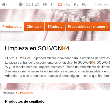
Lista de 
DE
EN
FR
IT
ES
NL
PL
RU
Inicio
Productos
Clientes
Técnica
Producción por encargo
Limpieza en SOLVON
K
4
El SYSTEM
K
4 es un procedimiento innovador para la limpieza de textiles
La pieza central del procedimiento es el disolvente SOLVON
K
4. SOLVON
% y un rendimiento de limpieza excelente. Tiene un rendimiento de limpieza
disolvente que no necesita etiquetado, es orgánico y biodegradable y en 
Además, ha sido sometido a pruebas dermatológicas, en las que ha obteni
Productos
Aplicaciones
Productos de cepillado