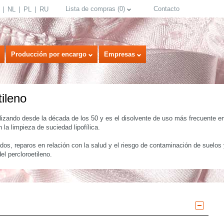
Lista de compras
(
0
)
Contacto
NL
PL
RU
Producción por encargo
Empresas
ileno
tilizando desde la década de los 50 y es el disolvente de uso más frecuente 
la limpieza de suciedad lipofílica.
dos, reparos en relación con la salud y el riesgo de contaminación de suelos
el percloroetileno.
select language