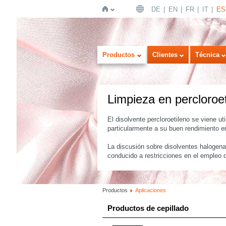
DE
EN
FR
IT
ES
Inicio
Productos
Clientes
Técnica
Limpieza en percloroet
El disolvente percloroetileno se viene u
particularmente a su buen rendimiento en 
La discusión sobre disolventes halogena
conducido a restricciones en el empleo d
Productos
Aplicaciones
Productos de cepillado