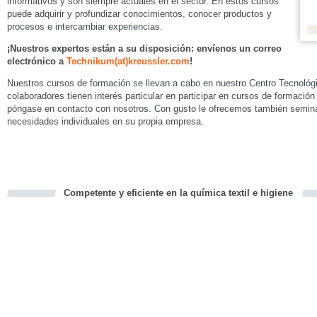
informativos y son siempre actuales en el sector. En estos cursos
puede adquirir y profundizar conocimientos, conocer productos y
procesos e intercambiar experiencias.
¡Nuestros expertos están a su disposición: envíenos un correo
electrónico a
Technikum(at)kreussler.com
!
Nuestros cursos de formación se llevan a cabo en nuestro Centro Tecnológ
colaboradores tienen interés particular en participar en cursos de formación 
póngase en contacto con nosotros. Con gusto le ofrecemos también semin
necesidades individuales en su propia empresa.
Competente y eficiente en la química textil e higiene
cious
d